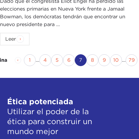
Dado que el congresista Eliot Engel ha perdido las
elecciones primarias en Nueva York frente a Jamaal
Bowman, los demócratas tendrán que encontrar un
nuevo presidente para ...
Leer
Página anterior
Página
Página
Página
Página
Página actual
Página
Página
Página
Pá
1
...
4
5
6
7
8
9
10
...
79
ina
Ética potenciada
Utilizar el poder de la
ética para construir un
mundo mejor