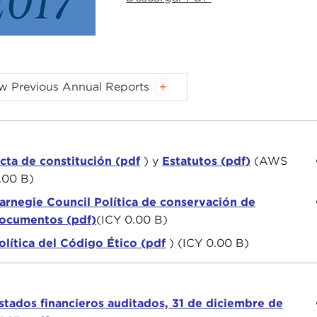
w Previous Annual Reports
016 (pdf)
2011 (pdf)
015 (pdf)
2010 (pdf)
014 (pdf)
2009 (pdf)
cta de constitución (pdf
) y
Estatutos (pdf)
(AWS
013 (pdf)
2008 (pdf)
.00 B)
012 (pdf)
2007 (pdf)
arnegie Council Política de conservación de
ocumentos (pdf)
(ICY 0.00 B)
olítica del Código Ético (pdf
) (ICY 0.00 B)
stados financieros auditados, 31 de diciembre de