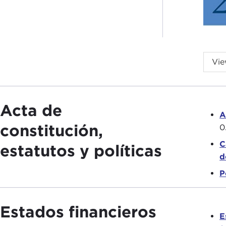
Vie
2
2
2
Acta de
A
2
constitución,
0
2
C
estatutos y políticas
d
P
Estados financieros
E