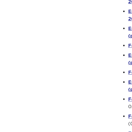
2
E
2
E
(
F
E
(
F
E
(
F
0
F
(