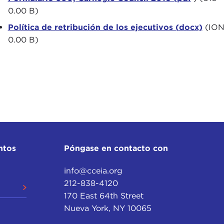
0.00 B)
Política de retribución de los ejecutivos (docx)
(IO
0.00 B)
ntos
Póngase en contacto con
info@cceia.org
212-838-4120
170 East 64th Street
Nueva York, NY 10065