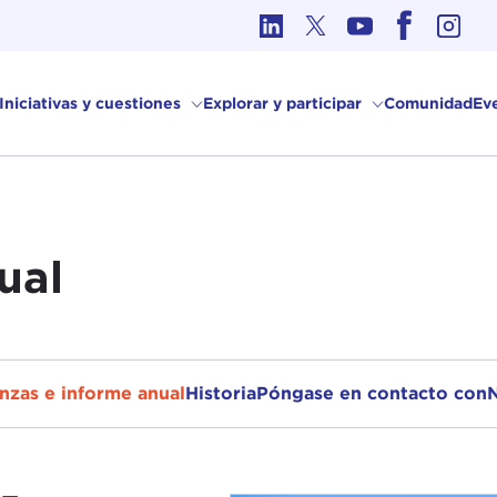
Ética en los Asuntos Internacionales
Iniciativas y cuestiones
Explorar y participar
Comunidad
Ev
ual
nzas e informe anual
Historia
Póngase en contacto con
N