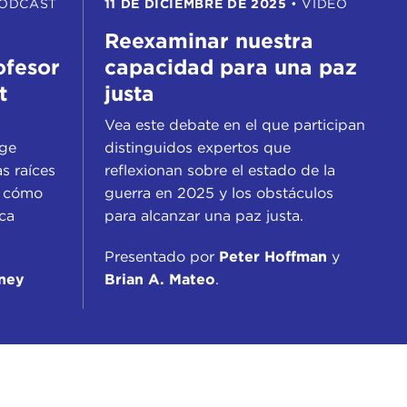
ODCAST
11 DE DICIEMBRE DE 2025
•
VÍDEO
Reexaminar nuestra
ofesor
capacidad para una paz
t
justa
Vea este debate en el que participan
uge
distinguidos expertos que
as raíces
reflexionan sobre el estado de la
 y cómo
guerra en 2025 y los obstáculos
ica
para alcanzar una paz justa.
Presentado por
Peter Hoffman
y
ney
Brian A. Mateo
.