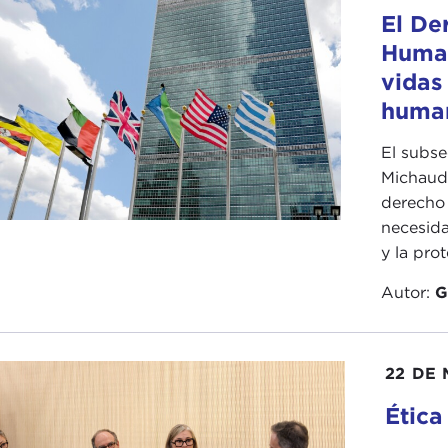
El De
Human
vidas
human
El subse
Michaud,
derecho 
necesida
y la pro
Autor:
G
22 DE
Ética