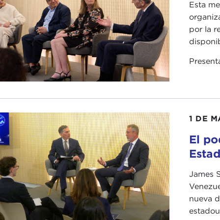
Esta me
organiz
por la r
disponib
Present
1 DE M
El po
Estad
James S
Venezuel
nueva di
estadou