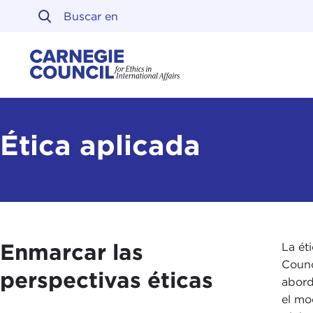
Ir al contenido
Carnegie Council sobre 
Ética aplicada
Enmarcar las
La ét
Counc
perspectivas éticas
abord
el mo