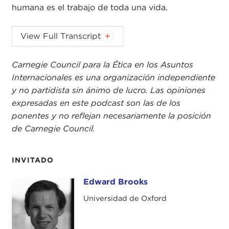
humana es el trabajo de toda una vida.
KEVIN MALONEY:
I want to point out this area of
View Full Transcript
connection in terms of having a parent as a
teacher across other interviews. My mother was a
Carnegie Council para la Ética en los Asuntos
public school teacher for 30-plus years and a
Internacionales es una organización independiente
special education teacher, and I always find when
y no partidista sin ánimo de lucro. Las opiniones
engaging with people who had parents who were
expresadas en este podcast son las de los
themselves public school teachers or they were
ponentes y no reflejan necesariamente la posición
close to school teachers growing it is always
de Carnegie Council.
something that gets raised. I have always found
these people really privileged values.
INVITADO
EDWARD BROOKS:
Absolutely. I think that’s right.
It is such an important role in society.
Edward Brooks
Edward Brooks
Universidad de Oxford
KEVIN MALONEY:
Building on your value system
and pivoting to your career as a researcher, people
who listen to this podcast will have heard the