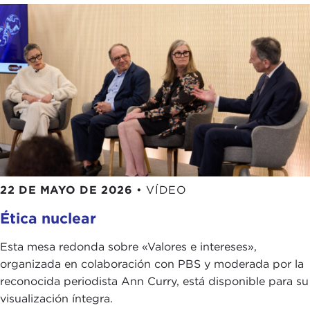
your own work.
ALI MOHAMED:
Indeed, indeed.
KEVIN MALONEY:
Ambassador, you already
touched on your role at the United Nations. Being
an ambassador at the United Nations is certainly
quite unique as there are only so many positions at
any one time. I want to dig a little deeper and
examine the multiple responsibilities and tradeoffs
that you have to deal with as a representative of a
22 DE MAYO DE 2026
•
VÍDEO
single sovereign state but also as someone who is
a member of a massive multilateral community on
Ética nuclear
a day-to-day basis.
Esta mesa redonda sobre «Valores e intereses»,
ALI MOHAMED:
When you are ambassador to the
organizada en colaboración con PBS y moderada por la
United Nations from a small state and when the
reconocida periodista Ann Curry, está disponible para su
interests that you wish to promote at the United
visualización íntegra.
Nations are closely aligned with the wider global