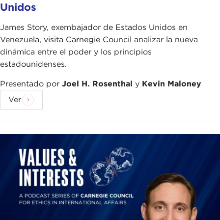
at the United Nations:
Unidos
As a very, very small state, our existence depends
James Story, exembajador de Estados Unidos en
upon international law. International law gives us
Venezuela, visita Carnegie Council analizar la nueva
the space to exercise our sovereignty and
dinámica entre el poder y los principios
independence. We would in no way be able to arm
estadounidenses.
ourselves or expand our military power to be able
to defend ourselves if there was a determined
Presentado por
Joel H. Rosenthal
y
Kevin Maloney
predatory invasion of our country, so we rely
Ver
almost exclusively on international law for our
defense, and multilateral involvement gives us the
space to promote that principle in practice. It is in
a way in our own self-interest to promote
multilateralism and promote international law.
Sometimes you are privileged to be in that
position, but at the same time it is quite
challenging depending on the environment in
which you operate and depending on the policies