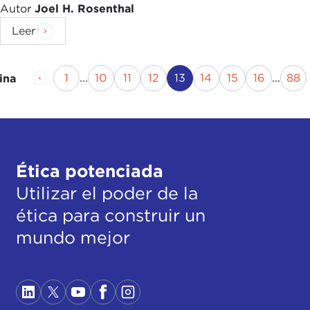
Autor
Joel H. Rosenthal
Leer
Página anterior
Página
Página
Página
Página
Página actual
Página
Página
Página
Pá
1
...
10
11
12
13
14
15
16
...
88
ina
Ética potenciada
Utilizar el poder de la
ética para construir un
mundo mejor