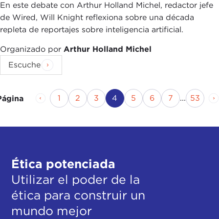
En este debate con Arthur Holland Michel, redactor jefe
de Wired, Will Knight reflexiona sobre una década
repleta de reportajes sobre inteligencia artificial.
Organizado por
Arthur Holland Michel
Escuche
Página anterior
Página
Página
Página
Página actual
Página
Página
Página
Págin
P
1
2
3
4
5
6
7
...
53
Página
Ética potenciada
Utilizar el poder de la
ética para construir un
mundo mejor