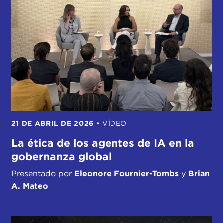
21 DE ABRIL DE 2026
•
VÍDEO
La ética de los agentes de IA en la
gobernanza global
Presentado por
Eleonore Fournier-Tombs
y
Brian
A. Mateo