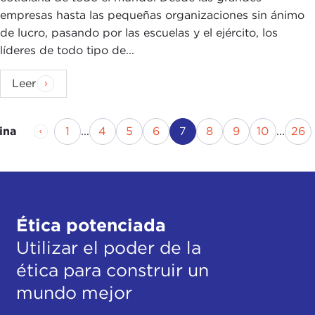
empresas hasta las pequeñas organizaciones sin ánimo
de lucro, pasando por las escuelas y el ejército, los
líderes de todo tipo de...
Leer
Página anterior
Página
Página
Página
Página
Página actual
Página
Página
Página
Pá
1
...
4
5
6
7
8
9
10
...
26
ina
Ética potenciada
Utilizar el poder de la
ética para construir un
mundo mejor