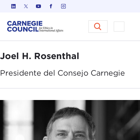
Ir al contenido
Carnegie Council sobre Ética e
Abrir el
Joel H. Rosenthal
Presidente del
Consejo
Carnegie