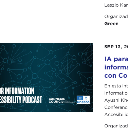
Laszlo Karv
Organiza
Green
SEP 13, 
IA para
informa
con Co
En esta in
Informatio
Ayushi Khe
Conferencia
Accesibili
Organiza