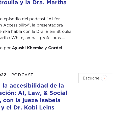
troulia y la Dra. Martha
mo episodio del podcast "AI for
n Accessibility", la presentadora
mka habla con la Dra. Eleni Stroulia
Martha White, ambas profesoras ...
do por
Ayushi Khemka
y
Cordel
022
-
PODCAST
Escuche
 la accesibilidad de la
ción: AI, Law, & Social
, con la jueza Isabela
 y el Dr. Kobi Leins