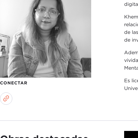
digit
Khemk
relac
de la
de in
Ademá
vivid
Mental
Es li
CONECTAR
Unive