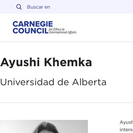
Ir al contenido
Carnegie Council sobre 
Ayushi Khemka
Universidad de
Alberta
Ayush
inter