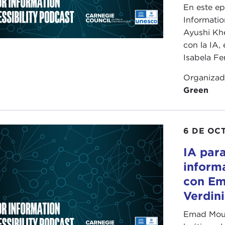
En este ep
Informatio
Ayushi Kh
con la IA, 
Isabela Ferr
Organiza
Green
6 DE OC
IA para
informa
con Em
Verdini
Emad Mous