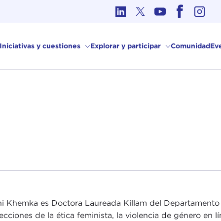
Ética en los Asuntos Internacionales
Iniciativas y cuestiones
Explorar y participar
Comunidad
Ev
i Khemka es Doctora Laureada Killam del Departamento de
secciones de la ética feminista, la violencia de género en l