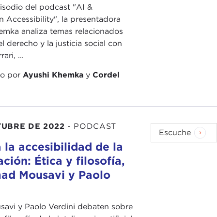
isodio del podcast "AI &
n Accessibility", la presentadora
emka analiza temas relacionados
el derecho y la justicia social con
ari, ...
do por
Ayushi Khemka
y
Cordel
TUBRE DE 2022
-
PODCAST
Escuche
 la accesibilidad de la
ción: Ética y filosofía,
ad Mousavi y Paolo
avi y Paolo Verdini debaten sobre