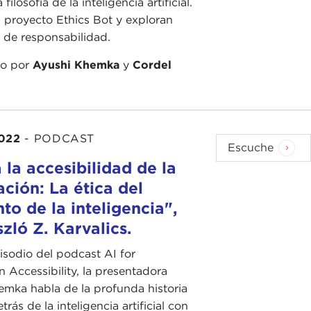
a filosofía de la inteligencia artificial.
 proyecto Ethics Bot y exploran
 de responsabilidad.
do por
Ayushi Khemka
y
Cordel
022
-
PODCAST
Escuche
 la accesibilidad de la
ción: La ética del
o de la inteligencia",
zló Z. Karvalics.
isodio del podcast AI for
n Accessibility, la presentadora
mka habla de la profunda historia
rás de la inteligencia artificial con