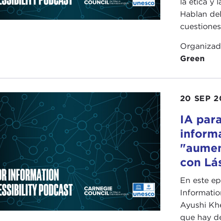
la ética y l
Hablan del
cuestiones
Organiza
Green
20 SEP 2
IA para
informa
"aument
con Lás
En este ep
Informatio
Ayushi Khe
que hay det