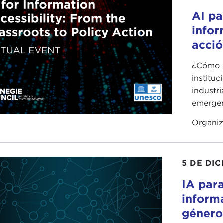
AI pa
infor
acció
¿Cómo p
instituc
industri
emergen
Organi
5 DE DIC
IA para
inform
género 