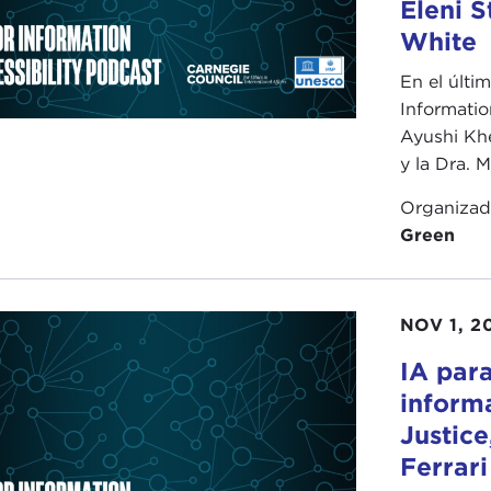
Eleni S
White
En el últi
Informatio
Ayushi Khe
y la Dra. 
Organiza
Green
NOV 1, 2
IA para
informa
Justice
Ferrari