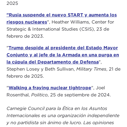
2025
"Rusia suspende el nuevo START y aumenta los
riesgos nucleares
", Heather Williams, Center for
Strategic & International Studies (CSIS), 23 de
febrero de 2023.
"
Trump despide al presidente del Estado Mayor
Conjunto y al jefe de la Armada en una purga en
la cúpula del Departamento de Defensa
",
Stephen Losey y Beth Sullivan,
Military Times
, 21 de
febrero de 2025.
"
Walking a fraying nuclear tightrope
", Joel
Rosenthal,
Politico
, 25 de septiembre de 2024.
Carnegie Council para la Ética en los Asuntos
Internacionales es una organización independiente
y no partidista sin ánimo de lucro. Las opiniones