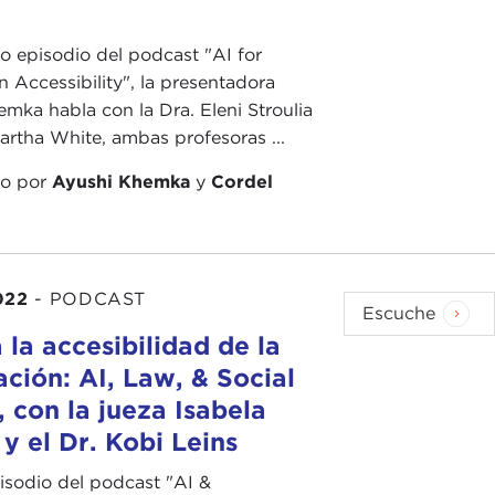
mo episodio del podcast "AI for
n Accessibility", la presentadora
mka habla con la Dra. Eleni Stroulia
Martha White, ambas profesoras ...
do por
Ayushi Khemka
y
Cordel
022
-
PODCAST
Escuche
 la accesibilidad de la
ción: AI, Law, & Social
, con la jueza Isabela
 y el Dr. Kobi Leins
isodio del podcast "AI &