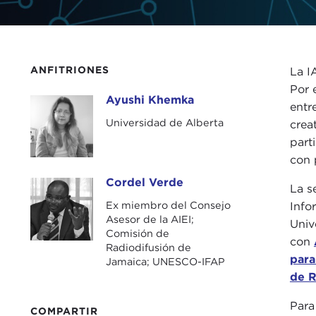
ANFITRIONES
La I
Por 
Ayushi Khemka
Ayushi Khemka
entr
Universidad de Alberta
crea
part
con 
Cordel Verde
Cordel Verde
La s
Ex miembro del Consejo
Info
Asesor de la AIEI;
Univ
Comisión de
con
Radiodifusión de
para
Jamaica; UNESCO-IFAP
de R
Para
COMPARTIR