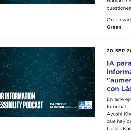
Hablan del
cuestiones
Organiza
Green
20 SEP 2
IA para
informa
"aument
con Lás
En este ep
Informatio
Ayushi Khe
que hay det
Laszlo Karv