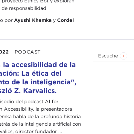
 proyecto Ethics Bot y exploran
 de responsabilidad.
do por
Ayushi Khemka
y
Cordel
022
-
PODCAST
Escuche
 la accesibilidad de la
ción: La ética del
o de la inteligencia",
zló Z. Karvalics.
isodio del podcast AI for
n Accessibility, la presentadora
mka habla de la profunda historia
rás de la inteligencia artificial con
alics, director fundador ...