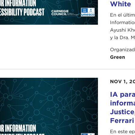
White
En el últi
Informatio
Ayushi Khe
y la Dra. 
Organiza
Green
NOV 1, 2
IA para
informa
Justice
Ferrari
En este ep