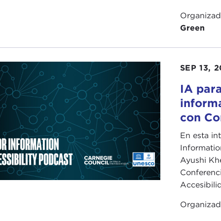
Organiza
Green
SEP 13, 
IA para
informa
con Co
En esta in
Informatio
Ayushi Khe
Conferencia
Accesibili
Organiza