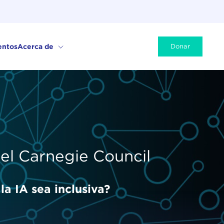
entos
Acerca de
Donar
el Carnegie
Council
a IA sea inclusiva?