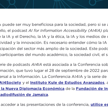
A puede ser muy beneficiosa para la sociedad, pero si se 
ello, el podcast
AI for Information Accessibility
(AI4IA)
pla
e la IA y el Derecho, la IA y la ética, la IA y los medios d
tividad y la innovación. Es necesario entender cómo la IA
icipación del sector más amplio de la sociedad. Este podc
participantes del mundo académico, la sociedad civil, el s
erie de podcasts
AI4IA
está asociada a la Conferencia so
rmación, que tuvo lugar el 28 de septiembre de 2022 par
ersal a la Información. La Conferencia AI4IA y la serie 
AI4Society
y el
Instituto Kule de Estudios Avanzados
,
 la Nueva Diplomacia Económica
de la
Fundación de In
adiodifusión de Jamaica
.
 acceder a las presentaciones de la conferencia,
utilice e