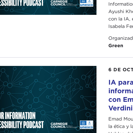
Informatio
Ayushi Kh
con la IA, 
Isabela Ferr
Organiza
Green
6 DE OC
IA para
informa
con Em
Verdini
Emad Mous
la ética y l