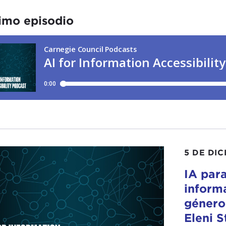
imo episodio
5 DE DIC
IA para
inform
género 
Eleni S