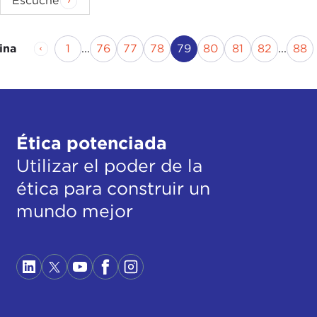
Escuche
Página anterior
Página
Página
Página
Página
Página actual
Página
Página
Página
Pá
1
...
76
77
78
79
80
81
82
...
88
ina
Ética potenciada
Utilizar el poder de la
ética para construir un
mundo mejor