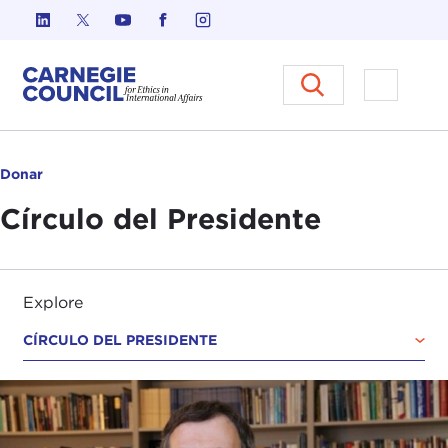
Ir al contenido
Carnegie Council sobre Ética e
Abrir el
Donar
Círculo del Presidente
Explore
CÍRCULO DEL PRESIDENTE