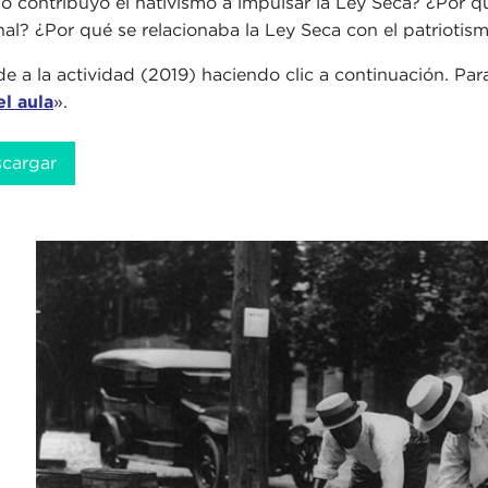
 contribuyó el nativismo a impulsar la Ley Seca? ¿Por q
nal? ¿Por qué se relacionaba la Ley Seca con el patriotis
e a la actividad (2019) haciendo clic a continuación. Par
el aula
».
cargar