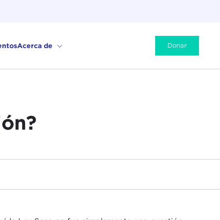
entos
Acerca de
Donar
ión?