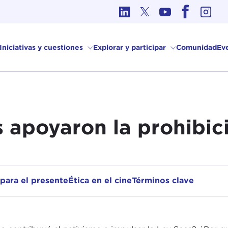
Ética en los Asuntos Internacionales
Iniciativas y cuestiones
Explorar y participar
Comunidad
Ev
s apoyaron la prohibic
 para el presente
Ética en el cine
Términos clave