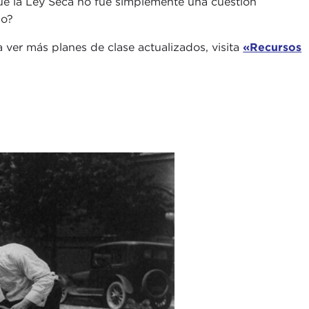
ué la Ley Seca no fue simplemente una cuestión
mo?
a ver más planes de clase actualizados, visita
«Recursos