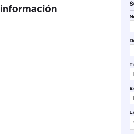
S
información
N
D
Tí
E
L