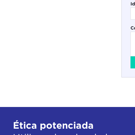
I
C
Ética potenciada