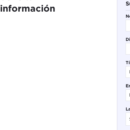
S
información
N
D
Tí
E
L