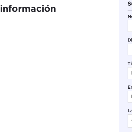
S
información
N
D
Tí
E
L