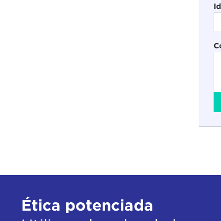
I
C
Ética potenciada