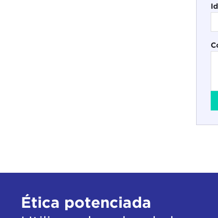
I
C
Ética potenciada