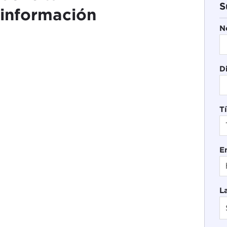
S
información
N
D
Tí
E
L