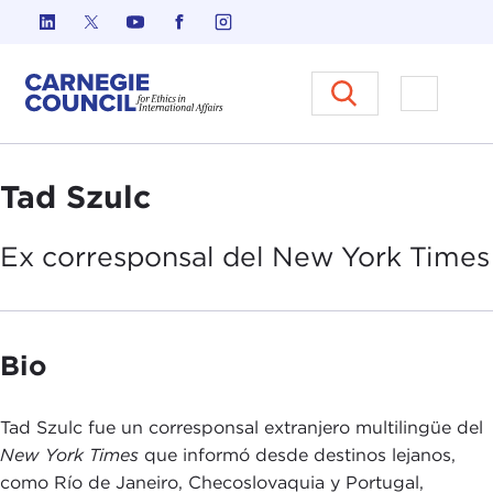
Ir al contenido
Carnegie Council sobre Ética e
Abrir el
Tad Szulc
Ex
corresponsal
del New York Times
Bio
Tad Szulc fue un corresponsal extranjero multilingüe del
New York Times
que informó desde destinos lejanos,
como Río de Janeiro, Checoslovaquia y Portugal,