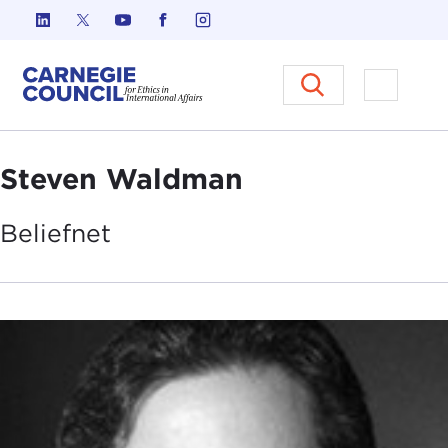
Ir al contenido
Carnegie Council sobre Ética e
Abrir el
Steven Waldman
Beliefnet