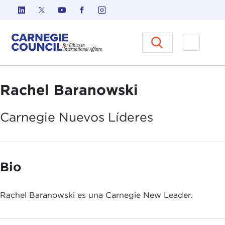
Ir al contenido
Carnegie Council sobre Ética e
Abrir el
Rachel Baranowski
Carnegie Nuevos
Líderes
Bio
Rachel Baranowski es una Carnegie New Leader.