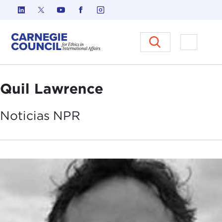
Ir al contenido
Carnegie Council sobre Ética e
Abrir el
Quil Lawrence
Noticias
NPR