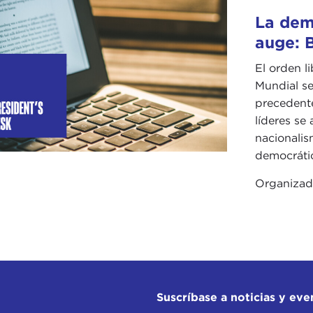
La demo
auge: B
El orden l
Mundial se
precedente
líderes se 
nacionalis
democrátic
Organiza
Suscríbase a noticias y eve