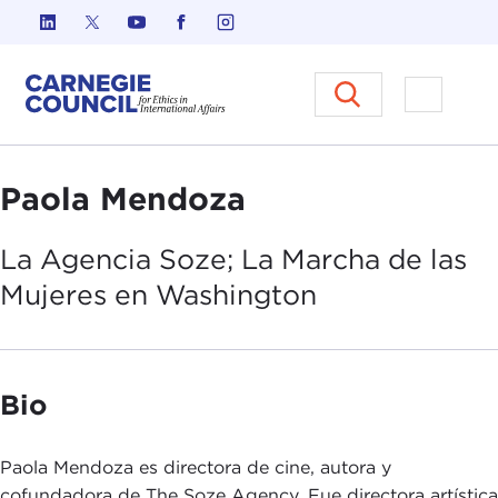
Ir al contenido
Carnegie Council sobre Ética e
Abrir el
Paola Mendoza
La Agencia Soze; La Marcha de las
Mujeres en
Washington
Bio
Paola Mendoza es directora de cine, autora y
cofundadora de The Soze Agency. Fue directora artística