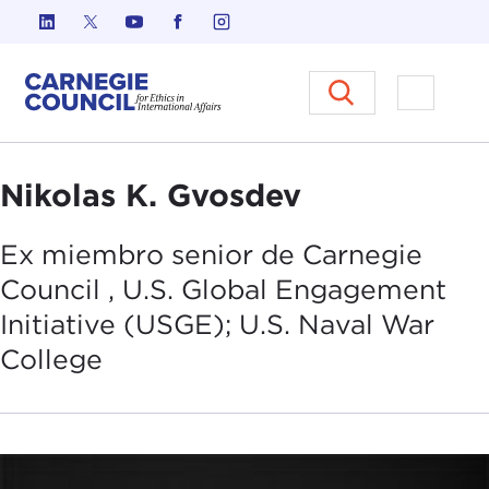
Ir al contenido
Carnegie Council sobre Ética e
Abrir el
Nikolas K. Gvosdev
Ex miembro senior de Carnegie
Council , U.S. Global Engagement
Initiative (USGE); U.S. Naval War
College