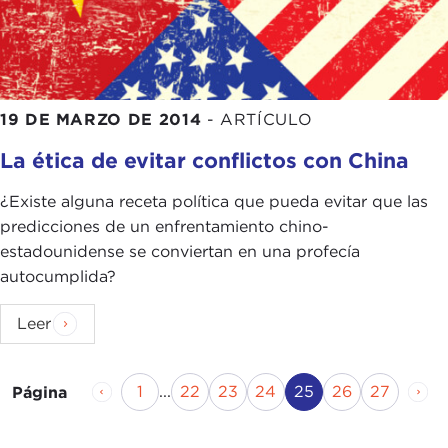
19 DE MARZO DE 2014
-
ARTÍCULO
La ética de evitar conflictos con China
¿Existe alguna receta política que pueda evitar que las
predicciones de un enfrentamiento chino-
estadounidense se conviertan en una profecía
autocumplida?
Leer
Página anterior
Página
Página
Página
Página
Página actual
Página
Página
Pág
1
...
22
23
24
25
26
27
Página