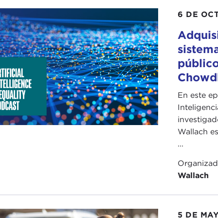
6 DE OC
Adquisi
sistema
públic
Chowdh
En este ep
Inteligenci
investigad
Wallach e
...
Organiza
Wallach
5 DE MA