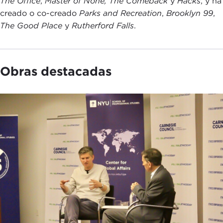
The Office
,
Master of None,
The Comeback
y
Hacks
, y ha
creado o co-creado
Parks and Recreation
,
Brooklyn 99
,
The Good Place
y
Rutherford Falls
.
Obras destacadas