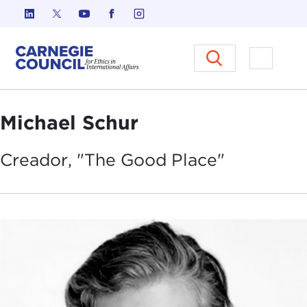
Ir al contenido
Carnegie Council sobre Ética e
Abrir el
Michael Schur
Creador, "The Good
Place"