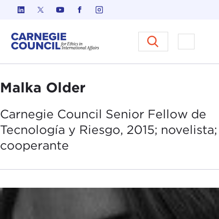
Ir al contenido
Carnegie Council sobre Ética e
Abrir el
Malka Older
Carnegie Council Senior Fellow de
Tecnología y Riesgo, 2015; novelista;
cooperante