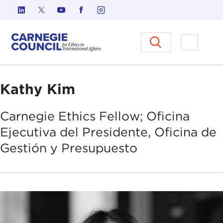
Ir al contenido
Carnegie Council sobre Ética e
Abrir el
Kathy Kim
Carnegie Ethics Fellow; Oficina
Ejecutiva del Presidente, Oficina de
Gestión y
Presupuesto