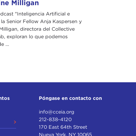
ne Milligan
cast "Inteligencia Artificial e
 la Senior Fellow Anja Kaspersen y
illigan, directora del Collective
b, exploran lo que podemos
 ...
ntos
Póngase en contacto con
info@cceia.org
212-838-4120
170 East 64th Street
Nueva York, NY 10065