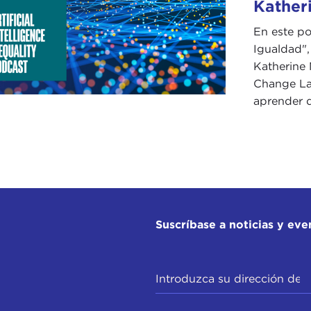
Katheri
En este pod
Igualdad",
Katherine M
Change La
aprender de
Suscríbase a noticias y eve