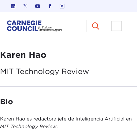
Ir al contenido
Carnegie Council sobre Ética e
Abrir el
Karen Hao
MIT Technology
Review
Bio
Karen Hao es redactora jefe de Inteligencia Artificial en
MIT Technology Review
.