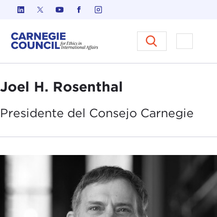
Ir al contenido
Carnegie Council sobre Ética e
Abrir el
Joel H. Rosenthal
Presidente del
Consejo
Carnegie