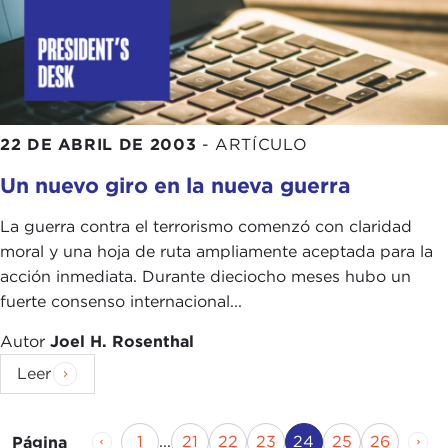
22 DE ABRIL DE 2003
-
ARTÍCULO
Un nuevo giro en la nueva guerra
La guerra contra el terrorismo comenzó con claridad
moral y una hoja de ruta ampliamente aceptada para la
acción inmediata. Durante dieciocho meses hubo un
fuerte consenso internacional...
Autor
Joel H. Rosenthal
Leer
Página anterior
Página
Página
Página
Página
Página actual
Página
Página
Pág
1
...
21
22
23
24
25
26
Página