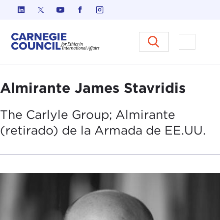
Ir al contenido
Carnegie Council sobre Ética e
Abrir el
Almirante James Stavridis
The Carlyle Group; Almirante
(retirado
) de la Armada de EE.UU.