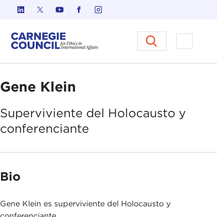
Ir al contenido
Carnegie Council sobre Ética e
Abrir el
Gene Klein
Superviviente del Holocausto y
conferenciante
Bio
Gene Klein es superviviente del Holocausto y
conferenciante.