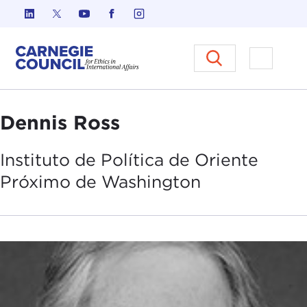
Ir al contenido
Carnegie Council sobre Ética e
Abrir el
Dennis Ross
Instituto de
Política de
Oriente
Próximo de Washington