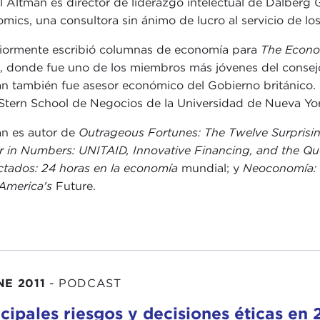
l Altman es director de liderazgo intelectual de Dalberg
mics, una consultora sin ánimo de lucro al servicio de los
iormente escribió columnas de economía para
The Econo
s
, donde fue uno de los miembros más jóvenes del consejo 
n también fue asesor económico del Gobierno británico. 
 Stern School de Negocios de la Universidad de Nueva Yo
n es autor de
Outrageous Fortunes: The Twelve Surprisin
 in Numbers: UNITAID, Innovative Financing, and the Q
tados: 24 horas en la economía
mundial; y
Neoconomía: 
America's
Future.
NE 2011
-
PODCAST
ncipales riesgos y decisiones éticas en 