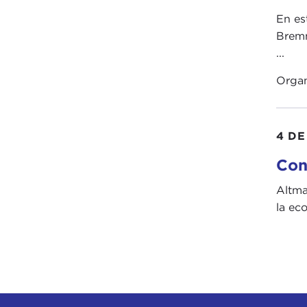
En es
Bremm
...
Orga
4 DE
Con
Altma
la ec