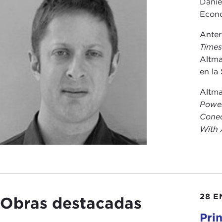
Danie
Econo
Anter
Time
Altma
en la
Altma
Power
Conec
With 
28 E
Obras destacadas
Pri