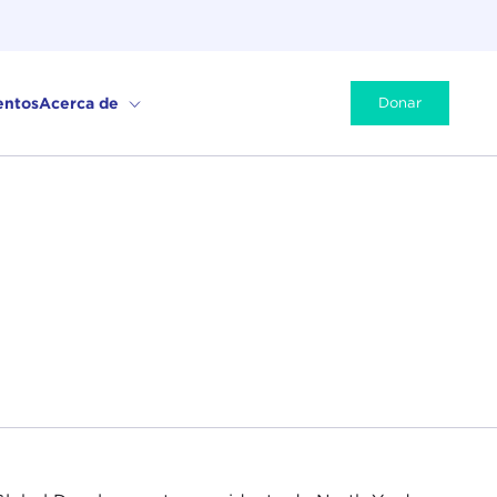
entos
Acerca de
Donar