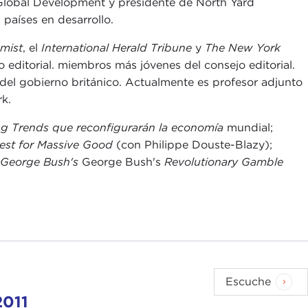
 Global Development y presidente de North Yard
 países en desarrollo.
mist
, el
International Herald Tribune
y
The New York
editorial. miembros más jóvenes del consejo editorial.
del gobierno británico. Actualmente es profesor adjunto
rk.
g Trends que reconfigurarán la economía
mundial;
uest for Massive Good
(con Philippe Douste-Blazy);
George Bush's
George Bush's
Revolutionary Gamble
Escuche
2011