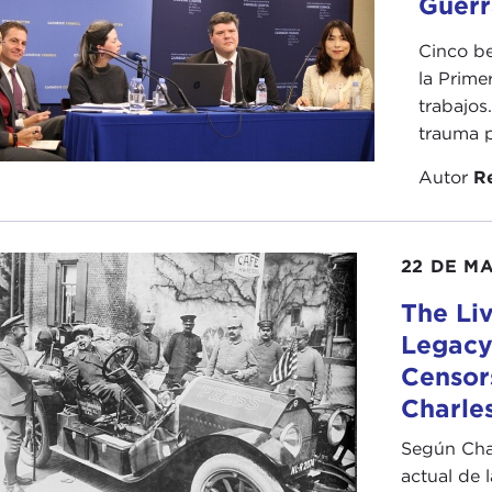
Guerr
Cinco be
la Prime
trabajos
trauma p
Autor
R
22 DE MA
The Li
Legacy
Censor
Charles
Según Char
actual de 