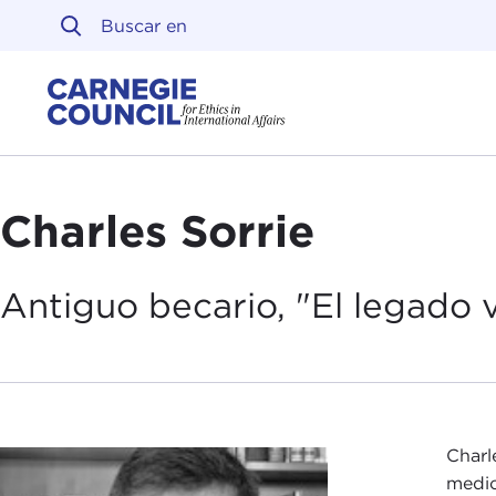
Ir al contenido
Carnegie Council sobre 
Charles Sorrie
Antiguo becario, "El legado 
Charl
medio