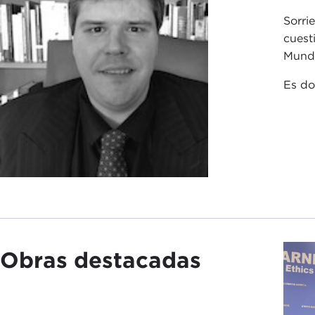
Sorri
cuest
Mundi
Es do
Obras destacadas