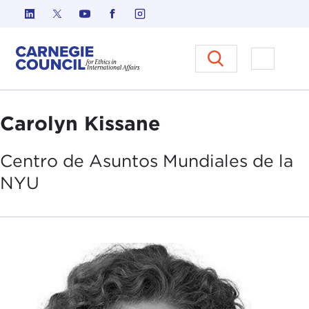
Ir al contenido
Carnegie Council sobre Ética e
Abrir el
Carolyn Kissane
Centro de
Asuntos
Mundiales de la
NYU