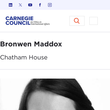
Ir al contenido
Carnegie Council sobre Ética e
Abrir el
Bronwen Maddox
Chatham
House