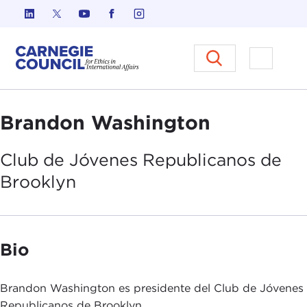
Ir al contenido
Carnegie Council sobre Ética e
Abrir el
Brandon Washington
Club de
Jóvenes Republicanos de
Brooklyn
Bio
Brandon Washington es presidente del Club de Jóvenes
Republicanos de Brooklyn.