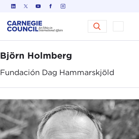
Ir al contenido
Carnegie Council sobre Ética e
Abrir el
Björn Holmberg
Fundación
Dag Hammarskjöld