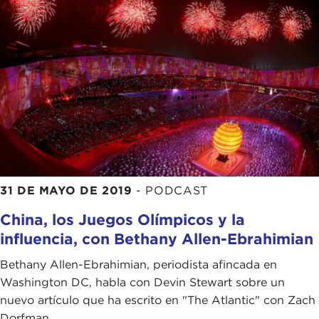
31 DE MAYO DE 2019
-
PODCAST
China, los Juegos Olímpicos y la
influencia, con Bethany Allen-Ebrahimian
Bethany Allen-Ebrahimian, periodista afincada en
Washington DC, habla con Devin Stewart sobre un
nuevo artículo que ha escrito en "The Atlantic" con Zach
Dorfman ...