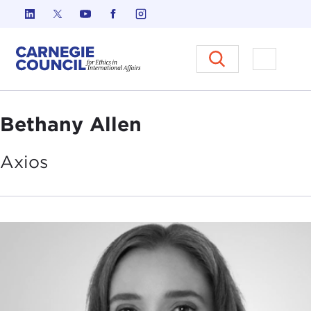
Ir al contenido
Carnegie Council sobre Ética e
Abrir el
Bethany Allen
Axios