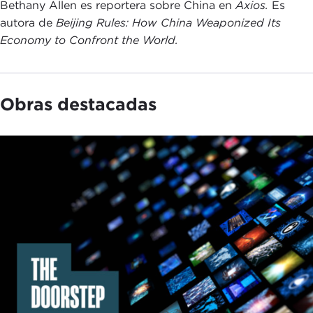
Bethany Allen es reportera sobre China en
Axios.
Es
autora de
Beijing Rules: How China Weaponized Its
Economy to Confront the World.
Obras destacadas