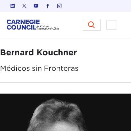
Ir al contenido
Carnegie Council sobre Ética e
Abrir el
Bernard Kouchner
Médicos sin
Fronteras