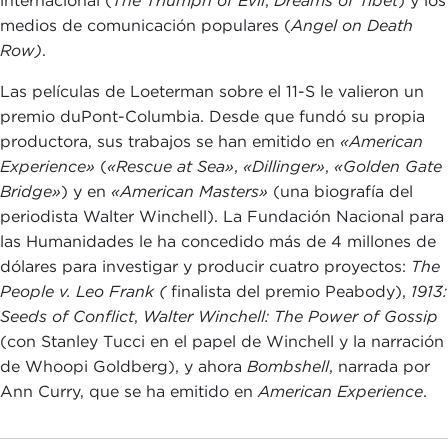
internacional (
The Triumph of Evil
,
Dreams of Tibet
) y los
medios de comunicación populares (
Angel on Death
Row)
.
Las películas de Loeterman sobre el 11-S le valieron un
premio duPont-Columbia. Desde que fundó su propia
productora, sus trabajos se han emitido en
«American
Experience»
(
«Rescue at Sea»
,
«Dillinger»
,
«Golden Gate
Bridge»
) y en
«American Masters»
(una biografía del
periodista Walter Winchell). La Fundación Nacional para
las Humanidades le ha concedido más de 4 millones de
dólares para investigar y producir cuatro proyectos:
The
People v. Leo Frank (
finalista del premio Peabody),
1913:
Seeds of Conflict
,
Walter Winchell: The Power of Gossip
(con Stanley Tucci en el papel de Winchell y la narración
de Whoopi Goldberg), y ahora
Bombshell
, narrada por
Ann Curry, que se ha emitido en
American Experience
.