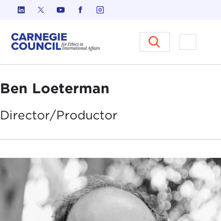
Ir al contenido
Carnegie Council sobre Ética e
Abrir el
Ben Loeterman
Director/Productor