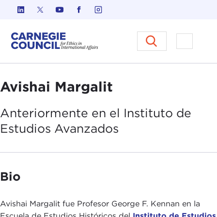
Ir al contenido
Carnegie Council sobre Ética e
Abrir el
Avishai Margalit
Anteriormente en el Instituto de
Estudios Avan
zados
Bio
Avishai Margalit fue Profesor George F. Kennan en la
Escuela de Estudios Históricos del
Instituto de Estudios