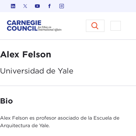
Ir al contenido
Carnegie Council sobre Ética e
Abrir el
Alex Felson
Universidad
de Yale
Bio
Alex Felson es profesor asociado de la Escuela de
Arquitectura de Yale.