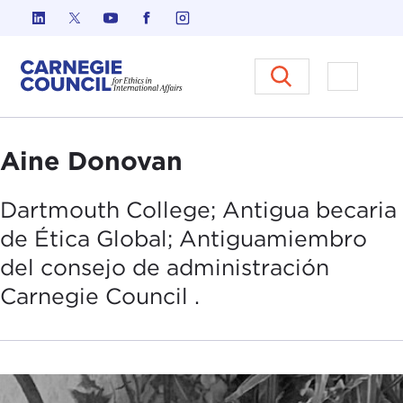
Ir al contenido
Carnegie Council sobre Ética e
Abrir el
Aine Donovan
Dartmouth College; Antigua becaria
de Ética Global; Antigua
miembro
del consejo de administración
Carnegie Council .