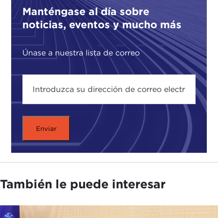
American relations, whether or not the Biden
Manténgase al día sobre
administration can fill the leadership vacuum, and
noticias, eventos y mucho más
possible post-pandemic scenarios.
Únase a nuestra lista de correo
También le puede interesar