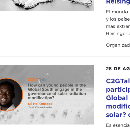
Reisin
El mundo s
y los país
más extrem
Reisinger 
Organiza
28 DE A
C2GTal
partici
Global
modific
solar?
Es esencia