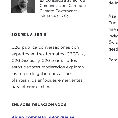
Ex Consultora Senior de
de i
Comunicación, Carnegie
Climate Governance
Initiative (C2G)
Åsa 
Fue 
miem
SOBRE LA SERIE
Indí
Övre
C2G publica conversaciones con
gest
expertos en tres formatos: C2GTalk,
Para
C2GDiscuss y C2GLearn. Todos
estos debates moderados exploran
los retos de gobernanza que
plantean los enfoques emergentes
para alterar el clima.
ENLACES RELACIONADOS
Vídeo completo: ¿Por qué se