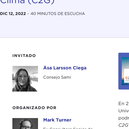
DIC 12, 2022
-
40 MINUTOS DE ESCUCHA
INVITADO
Åsa Larsson Ciega
Åsa Larsson Ciega
Consejo Sami
En 2
ORGANIZADO POR
Univ
podr
Mark Turner
Mark Turner
C2GT