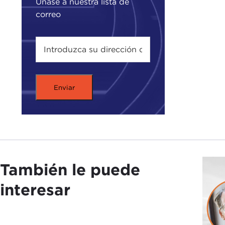
Únase a nuestra lista de
correo
También le puede
interesar