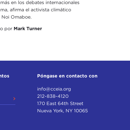
 más en los debates internacionales
ima, afirma el activista climático
i Noi Omaboe.
do por
Mark Turner
ntos
Póngase en contacto con
info@cceia.org
212-838-4120
170 East 64th Street
Nueva York, NY 10065