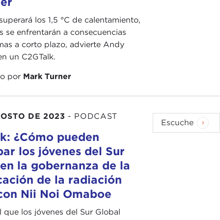
ger
uperará los 1,5 °C de calentamiento,
es se enfrentarán a consecuencias
as a corto plazo, advierte Andy
en un C2GTalk.
do por
Mark Turner
GOSTO DE 2023
-
PODCAST
Escuche
k: ¿Cómo pueden
par los jóvenes del Sur
 en la gobernanza de la
ación de la radiación
 con Nii Noi Omaboe
l que los jóvenes del Sur Global