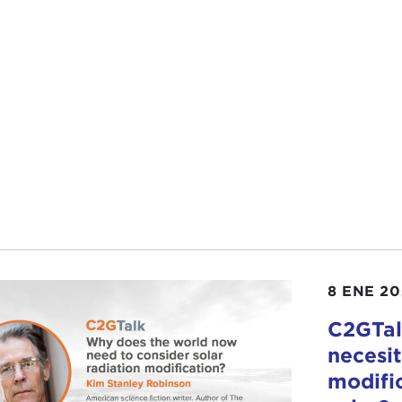
8 ENE 2
C2GTal
necesit
modific