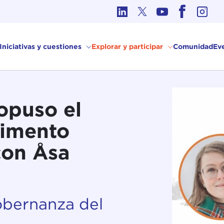
Ética en los Asuntos Internacionales
Iniciativas y cuestiones
Explorar y participar
Comunidad
Ev
opuso el
rimento
con Åsa
Gobernanza del