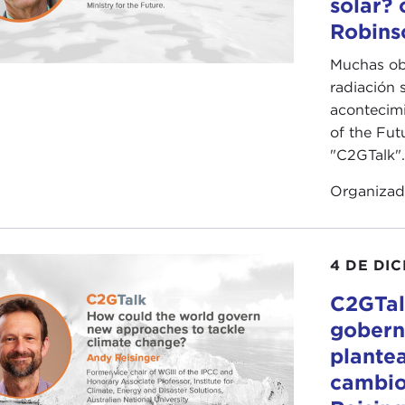
solar?
Robins
Muchas obj
radiación 
acontecimi
of the Fut
"C2GTalk".
Organiza
4 DE DI
C2GTal
gobern
plantea
cambio