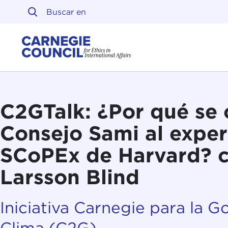
Ir al contenido
Carnegie Council sobre 
C2GTalk: ¿Por qué se 
Consejo Sami al expe
SCoPEx de Harvard? 
Larsson Blind
Iniciativa Carnegie para la 
Clima (C2G)