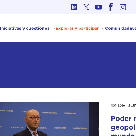
Ética en los Asuntos Internacionales
Iniciativas y cuestiones
Explorar y participar
Comunidad
Ev
12 DE JU
Poder m
geopolí
mundo