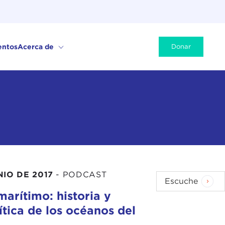
entos
Acerca de
Donar
NIO DE 2017
-
PODCAST
Escuche
arítimo: historia y
tica de los océanos del