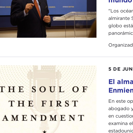
"Los océan
almirante S
globo está
panorámica
Organiza
5 DE JUN
El alma
Enmie
En este op
abogado y 
en cuestio
examina el
estadounid