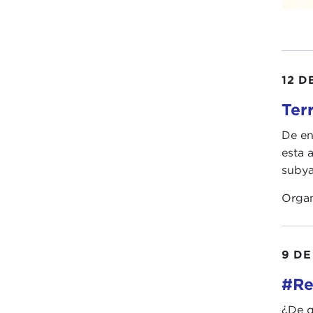
12 D
Ter
De en
esta 
subya
Orga
9 DE
#Re
¿De q