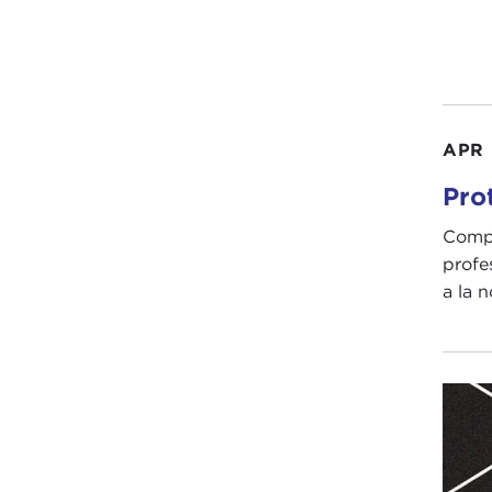
APR 
Pro
Compr
profe
a la n