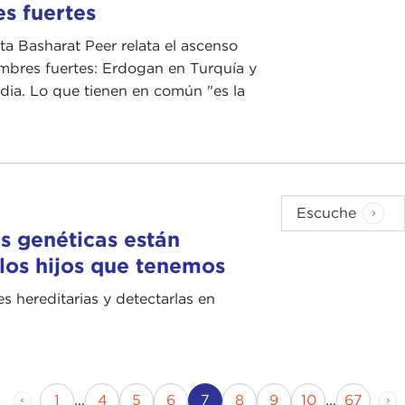
s fuertes
sta Basharat Peer relata el ascenso
mbres fuertes: Erdogan en Turquía y
dia. Lo que tienen en común "es la
Escuche
s genéticas están
los hijos que tenemos
s hereditarias y detectarlas en
Página anterior
Página
Página
Página
Página
Página actual
Página
Página
Página
Página
Pá
1
...
4
5
6
7
8
9
10
...
67