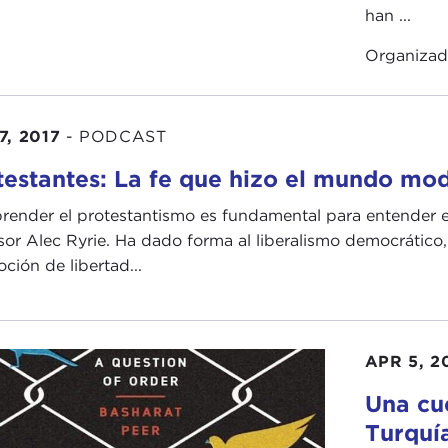
han ...
Organiza
7, 2017
-
PODCAST
testantes: La fe que hizo el mundo mo
ender el protestantismo es fundamental para entender 
sor Alec Ryrie. Ha dado forma al liberalismo democrático, 
oción de libertad...
APR 5, 2
Una cue
Turquía