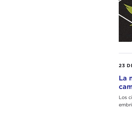
23 D
La 
cam
Los c
embri