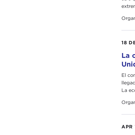
extre
Orga
18 D
La 
Uni
El co
llega
La ec
Orga
APR 