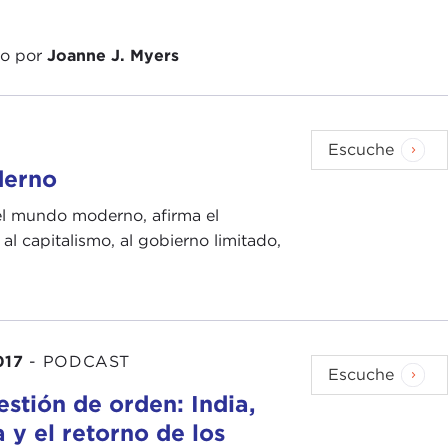
do por
Joanne J. Myers
Escuche
derno
el mundo moderno, afirma el
al capitalismo, al gobierno limitado,
017
-
PODCAST
Escuche
stión de orden: India,
 y el retorno de los